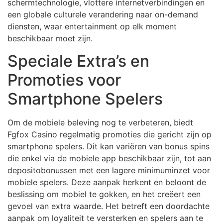
schermtechnologie, vlottere internetverbindingen en
een globale culturele verandering naar on-demand
diensten, waar entertainment op elk moment
beschikbaar moet zijn.
Speciale Extra’s en
Promoties voor
Smartphone Spelers
Om de mobiele beleving nog te verbeteren, biedt
Fgfox Casino regelmatig promoties die gericht zijn op
smartphone spelers. Dit kan variëren van bonus spins
die enkel via de mobiele app beschikbaar zijn, tot aan
depositobonussen met een lagere minimuminzet voor
mobiele spelers. Deze aanpak herkent en beloont de
beslissing om mobiel te gokken, en het creëert een
gevoel van extra waarde. Het betreft een doordachte
aanpak om loyaliteit te versterken en spelers aan te