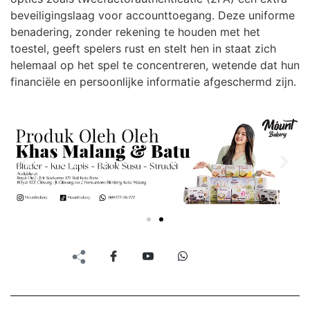
beveiligingslaag voor accounttoegang. Deze uniforme
benadering, zonder rekening te houden met het
toestel, geeft spelers rust en stelt hen in staat zich
helemaal op het spel te concentreren, wetende dat hun
financiële en persoonlijke informatie afgeschermd zijn.