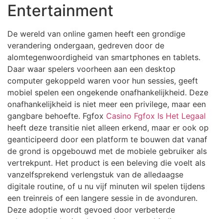
Entertainment
De wereld van online gamen heeft een grondige
verandering ondergaan, gedreven door de
alomtegenwoordigheid van smartphones en tablets.
Daar waar spelers voorheen aan een desktop
computer gekoppeld waren voor hun sessies, geeft
mobiel spelen een ongekende onafhankelijkheid. Deze
onafhankelijkheid is niet meer een privilege, maar een
gangbare behoefte. Fgfox
Casino Fgfox Is Het Legaal
heeft deze transitie niet alleen erkend, maar er ook op
geanticipeerd door een platform te bouwen dat vanaf
de grond is opgebouwd met de mobiele gebruiker als
vertrekpunt. Het product is een beleving die voelt als
vanzelfsprekend verlengstuk van de alledaagse
digitale routine, of u nu vijf minuten wil spelen tijdens
een treinreis of een langere sessie in de avonduren.
Deze adoptie wordt gevoed door verbeterde