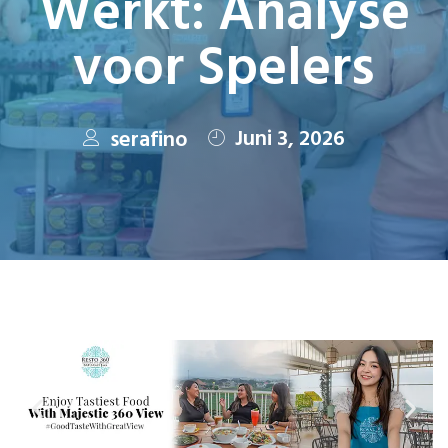
Werkt: Analyse
voor Spelers
Juni 3, 2026
serafino