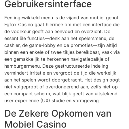
Gebruikersinterface
Een ingewikkeld menu is de vijand van mobiel genot.
Fgfox Casino gaat hiermee om met een interface die
de voorkeur geeft aan eenvoud en overzicht. De
essentiële functies—denk aan het spelersmenu, de
cashier, de game-lobby en de promoties—zijn altijd
binnen een enkele of twee tikjes bereikbaar, vaak via
een gemakkelijk te herkennen navigatiebalkje of
hamburgermenu. Deze gestructureerde indeling
vermindert irritatie en vergroot de tijd die werkelijk
aan het spelen wordt doorgebracht. Het design oogt
niet volgepropt of overdonderend aan, zelfs niet op
een compact scherm, wat blijk geeft van uitstekend
user experience (UX) studie en vormgeving.
De Zekere Opkomen van
Mobiel Casino