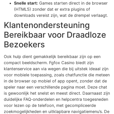
Snelle start:
Games starten direct in de browser
(HTML5) zonder dat er extra plugins of
downloads vereist zijn, wat de drempel verlaagt.
Klantenondersteuning
Bereikbaar voor Draadloze
Bezoekers
Ook hulp dient gemakkelijk bereikbaar zijn op een
compact beeldscherm. Fgfox Casino biedt zijn
klantenservice aan via wegen die bij uitstek ideaal zijn
voor mobiele toepassing, zoals chatfunctie die meteen
in de browser op mobiel of app opent, zonder dat de
speler naar een verschillende pagina moet. Deze chat
is gewoonlijk het snelst en meest direct. Daarnaast zijn
duidelijke FAQ-onderdelen en helpcentra toegesneden
voor lezen op de telefoon, met gecompliceerde
zoekmogelijkheden en uitklapbare navigatiemenu’s. De