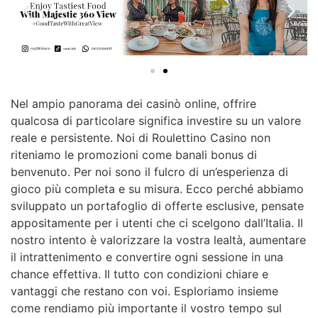
Nel ampio panorama dei casinò online, offrire
qualcosa di particolare significa investire su un valore
reale e persistente. Noi di Roulettino Casino non
riteniamo le promozioni come banali bonus di
benvenuto. Per noi sono il fulcro di un’esperienza di
gioco più completa e su misura. Ecco perché abbiamo
sviluppato un portafoglio di offerte esclusive, pensate
appositamente per i utenti che ci scelgono dall’Italia. Il
nostro intento è valorizzare la vostra lealtà, aumentare
il intrattenimento e convertire ogni sessione in una
chance effettiva. Il tutto con condizioni chiare e
vantaggi che restano con voi. Esploriamo insieme
come rendiamo più importante il vostro tempo sul