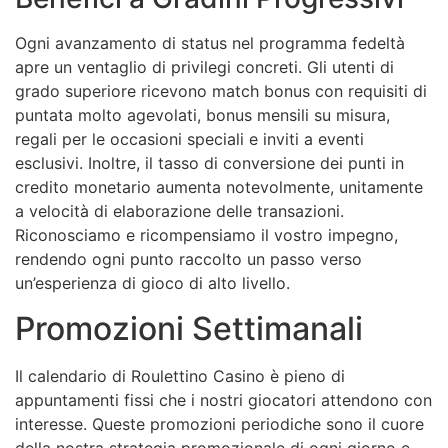
Ogni avanzamento di status nel programma fedeltà
apre un ventaglio di privilegi concreti. Gli utenti di
grado superiore ricevono match bonus con requisiti di
puntata molto agevolati, bonus mensili su misura,
regali per le occasioni speciali e inviti a eventi
esclusivi. Inoltre, il tasso di conversione dei punti in
credito monetario aumenta notevolmente, unitamente
a velocità di elaborazione delle transazioni.
Riconosciamo e ricompensiamo il vostro impegno,
rendendo ogni punto raccolto un passo verso
un’esperienza di gioco di alto livello.
Promozioni Settimanali
Il calendario di Roulettino Casino è pieno di
appuntamenti fissi che i nostri giocatori attendono con
interesse. Queste promozioni periodiche sono il cuore
della nostra strategia promozionale di ogni giorno e