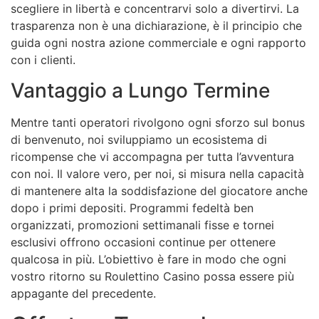
scegliere in libertà e concentrarvi solo a divertirvi. La
trasparenza non è una dichiarazione, è il principio che
guida ogni nostra azione commerciale e ogni rapporto
con i clienti.
Vantaggio a Lungo Termine
Mentre tanti operatori rivolgono ogni sforzo sul bonus
di benvenuto, noi sviluppiamo un ecosistema di
ricompense che vi accompagna per tutta l’avventura
con noi. Il valore vero, per noi, si misura nella capacità
di mantenere alta la soddisfazione del giocatore anche
dopo i primi depositi. Programmi fedeltà ben
organizzati, promozioni settimanali fisse e tornei
esclusivi offrono occasioni continue per ottenere
qualcosa in più. L’obiettivo è fare in modo che ogni
vostro ritorno su Roulettino Casino possa essere più
appagante del precedente.