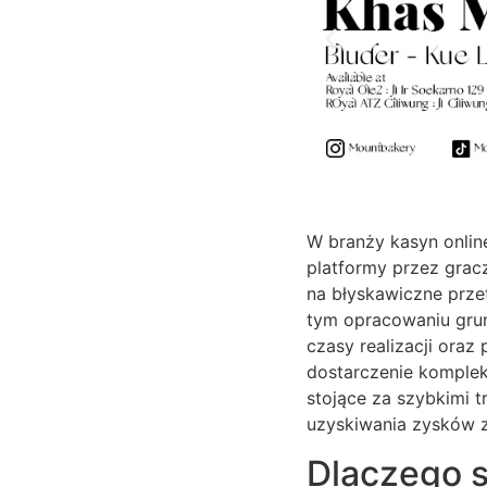
W branży kasyn onlin
platformy przez gra
na błyskawiczne prze
tym opracowaniu grun
czasy realizacji oraz
dostarczenie komplek
stojące za szybkimi 
uzyskiwania zysków z
Dlaczego 