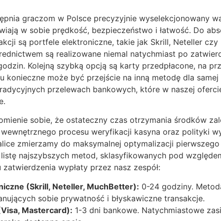
tępnia graczom w Polsce precyzyjnie wyselekcjonowany w
awiają w sobie prędkość, bezpieczeństwo i łatwość. Do abso
cji są portfele elektroniczne, takie jak Skrill, Neteller cz
średnictwem są realizowane niemal natychmiast po zatwier
godzin. Kolejną szybką opcją są karty przedpłacone, na pr
 konieczne może być przejście na inną metodę dla samej 
radycyjnych przelewach bankowych, które w naszej oferc
e.
omienie sobie, że ostateczny czas otrzymania środków za
wewnętrznego procesu weryfikacji kasyna oraz polityki wyb
alice zmierzamy do maksymalnej optymalizacji pierwszego
 listę najszybszych metod, sklasyfikowanych pod względ
u zatwierdzenia wypłaty przez nasz zespół:
niczne (Skrill, Neteller, MuchBetter):
0-24 godziny. Metod
anujących sobie prywatność i błyskawiczne transakcje.
(Visa, Mastercard):
1-3 dni bankowe. Natychmiastowe zasil