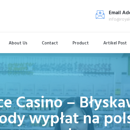
Email Ad
info@royal
About Us
Contact
Product
Artikel Post
ce Casino – Błysk
ody wypłat na pol