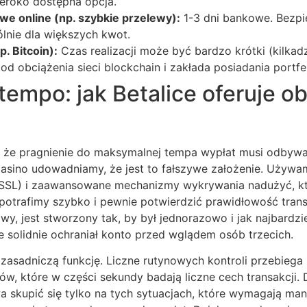
eroko dostępna opcja.
e online (np. szybkie przelewy):
1-3 dni bankowe. Bezpie
lnie dla większych kwot.
. Bitcoin):
Czas realizacji może być bardzo krótki (kilkadzi
 od obciążenia sieci blockchain i zakłada posiadania portfe
tempo: jak Betalice oferuje ob
 że pragnienie do maksymalnej tempa wypłat musi odbywa
Casino udowadniamy, że jest to fałszywe założenie. Używ
(SSL) i zaawansowane mechanizmy wykrywania nadużyć, kt
 potrafimy szybko i pewnie potwierdzić prawidłowość trans
, jest stworzony tak, by był jednorazowo i jak najbardzie
ie solidnie ochraniał konto przed wglądem osób trzecich.
zasadniczą funkcję. Liczne rutynowych kontroli przebiega
ów, które w części sekundy badają liczne cech transakcji.
 skupić się tylko na tych sytuacjach, które wymagają manu