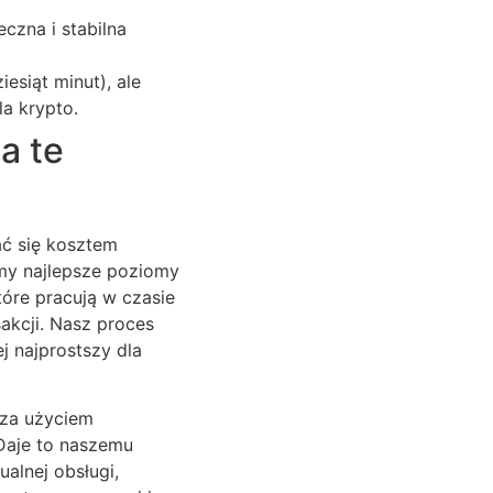
czna i stabilna
esiąt minut), ale
la krypto.
a te
ć się kosztem
amy najlepsze poziomy
óre pracują w czasie
akcji. Nasz proces
j najprostszy dla
 za użyciem
 Daje to naszemu
alnej obsługi,