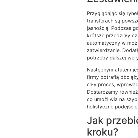
Przyglądając się ryn
transferach są powsz
jasnością. Podczas gd
krótsze przedziały c
automatyczny w możli
zatwierdzanie. Dodat
potrzeby dalszej wery
Następnym atutem jes
firmy potrafią obciąż
cały proces, wprowad
Dostarczamy również 
co umożliwia na szyb
holistyczne podejści
Jak przebi
kroku?