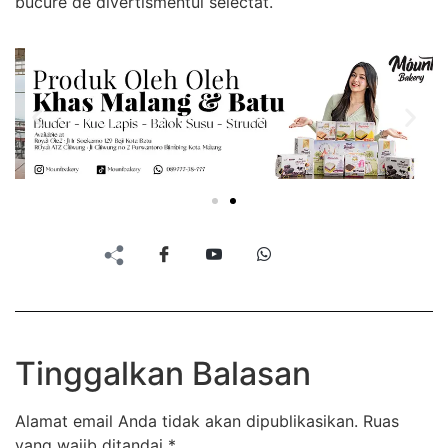
bucure de divertismentul selectat.
Tinggalkan Balasan
Alamat email Anda tidak akan dipublikasikan.
Ruas
yang wajib ditandai
*