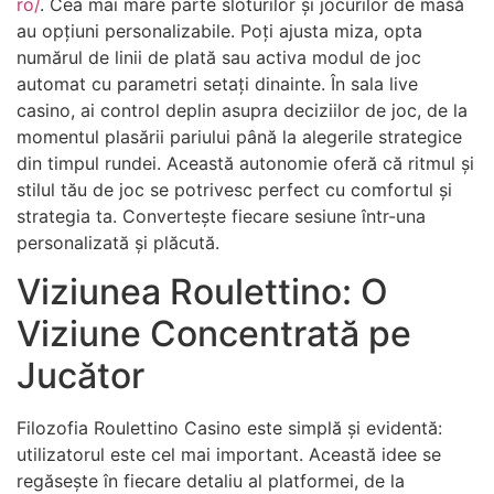
ro/
. Cea mai mare parte sloturilor și jocurilor de masă
au opțiuni personalizabile. Poți ajusta miza, opta
numărul de linii de plată sau activa modul de joc
automat cu parametri setați dinainte. În sala live
casino, ai control deplin asupra deciziilor de joc, de la
momentul plasării pariului până la alegerile strategice
din timpul rundei. Această autonomie oferă că ritmul și
stilul tău de joc se potrivesc perfect cu comfortul și
strategia ta. Convertește fiecare sesiune într-una
personalizată și plăcută.
Viziunea Roulettino: O
Viziune Concentrată pe
Jucător
Filozofia Roulettino Casino este simplă și evidentă:
utilizatorul este cel mai important. Această idee se
regăsește în fiecare detaliu al platformei, de la