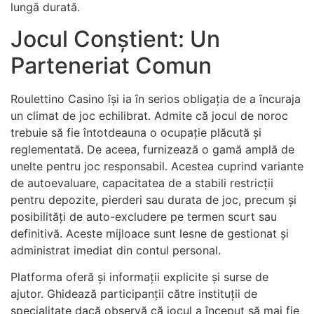
lungă durată.
Jocul Conștient: Un
Parteneriat Comun
Roulettino Casino își ia în serios obligația de a încuraja
un climat de joc echilibrat. Admite că jocul de noroc
trebuie să fie întotdeauna o ocupație plăcută și
reglementată. De aceea, furnizează o gamă amplă de
unelte pentru joc responsabil. Acestea cuprind variante
de autoevaluare, capacitatea de a stabili restricții
pentru depozite, pierderi sau durata de joc, precum și
posibilități de auto-excludere pe termen scurt sau
definitivă. Aceste mijloace sunt lesne de gestionat și
administrat imediat din contul personal.
Platforma oferă și informații explicite și surse de
ajutor. Ghidează participanții către instituții de
specialitate dacă observă că jocul a început să mai fie