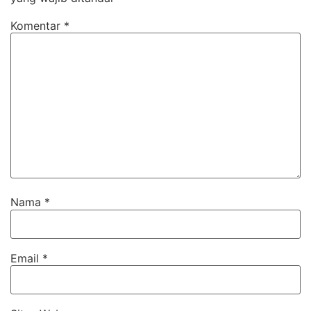
Komentar
*
Nama
*
Email
*