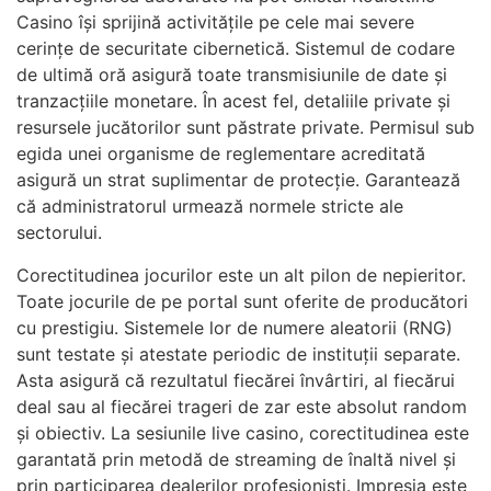
Casino își sprijină activitățile pe cele mai severe
cerințe de securitate cibernetică. Sistemul de codare
de ultimă oră asigură toate transmisiunile de date și
tranzacțiile monetare. În acest fel, detaliile private și
resursele jucătorilor sunt păstrate private. Permisul sub
egida unei organisme de reglementare acreditată
asigură un strat suplimentar de protecție. Garantează
că administratorul urmează normele stricte ale
sectorului.
Corectitudinea jocurilor este un alt pilon de nepieritor.
Toate jocurile de pe portal sunt oferite de producători
cu prestigiu. Sistemele lor de numere aleatorii (RNG)
sunt testate și atestate periodic de instituții separate.
Asta asigură că rezultatul fiecărei învârtiri, al fiecărui
deal sau al fiecărei trageri de zar este absolut random
și obiectiv. La sesiunile live casino, corectitudinea este
garantată prin metodă de streaming de înaltă nivel și
prin participarea dealerilor profesioniști. Impresia este