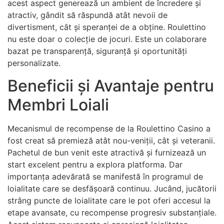
acest aspect generează un ambient de încredere și
atractiv, gândit să răspundă atât nevoii de
divertisment, cât și speranței de a obține. Roulettino
nu este doar o colecție de jocuri. Este un colaborare
bazat pe transparență, siguranță și oportunități
personalizate.
Beneficii și Avantaje pentru
Membri Loiali
Mecanismul de recompense de la Roulettino Casino a
fost creat să premieză atât nou-veniții, cât și veteranii.
Pachetul de bun venit este atractivă și furnizează un
start excelent pentru a explora platforma. Dar
importanța adevărată se manifestă în programul de
loialitate care se desfășoară continuu. Jucând, jucătorii
strâng puncte de loialitate care le pot oferi accesul la
etape avansate, cu recompense progresiv substanțiale.