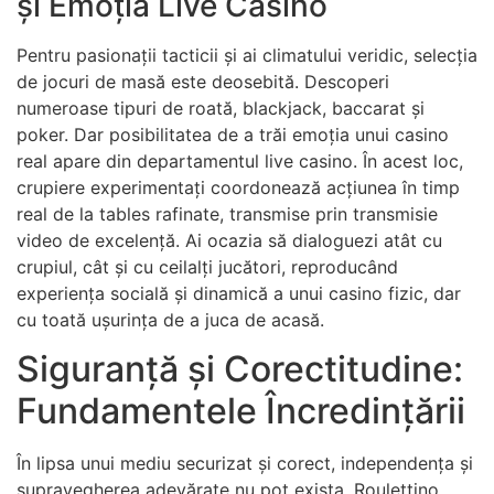
și Emoția Live Casino
Pentru pasionații tacticii și ai climatului veridic, selecția
de jocuri de masă este deosebită. Descoperi
numeroase tipuri de roată, blackjack, baccarat și
poker. Dar posibilitatea de a trăi emoția unui casino
real apare din departamentul live casino. În acest loc,
crupiere experimentați coordonează acțiunea în timp
real de la tables rafinate, transmise prin transmisie
video de excelență. Ai ocazia să dialoguezi atât cu
crupiul, cât și cu ceilalți jucători, reproducând
experiența socială și dinamică a unui casino fizic, dar
cu toată ușurința de a juca de acasă.
Siguranță și Corectitudine:
Fundamentele Încredințării
În lipsa unui mediu securizat și corect, independența și
supravegherea adevărate nu pot exista. Roulettino