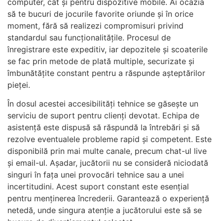
computer, cât și pentru dispozitive mobile. Ai ocazia
să te bucuri de jocurile favorite oriunde și în orice
moment, fără să realizezi compromisuri privind
standardul sau funcționalitățile. Procesul de
înregistrare este expeditiv, iar depozitele și scoaterile
se fac prin metode de plată multiple, securizate și
îmbunătățite constant pentru a răspunde așteptărilor
pieței.
În dosul acestei accesibilități tehnice se găsește un
serviciu de suport pentru clienți devotat. Echipa de
asistență este dispusă să răspundă la întrebări și să
rezolve eventualele probleme rapid și competent. Este
disponibilă prin mai multe canale, precum chat-ul live
și email-ul. Așadar, jucătorii nu se consideră niciodată
singuri în fața unei provocări tehnice sau a unei
incertitudini. Acest suport constant este esențial
pentru menținerea încrederii. Garantează o experiență
netedă, unde singura atenție a jucătorului este să se