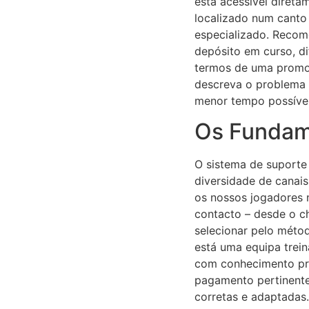
está acessível direta
localizado num canto
especializado. Recom
depósito em curso, di
termos de uma promoç
descreva o problema d
menor tempo possível
Os Fundame
O sistema de suporte 
diversidade de canais
os nossos jogadores 
contacto – desde o ch
selecionar pelo métod
está uma equipa trei
com conhecimento pro
pagamento pertinente
corretas e adaptadas.