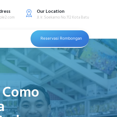
dress
Our Location
ole2.com
Jl. Ir. Soekarno No.112 Kota Batu
Reservasi Rombongan
: Como
a