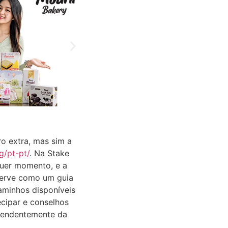
ro extra, mas sim a
g/pt-pt/
. Na Stake
quer momento, e a
 serve como um guia
aminhos disponíveis
cipar e conselhos
dependentemente da