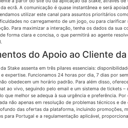
mente a partir do site ou da aplicação da Stake, através d
 da ecrã. A comunicação é quase instantânea e será apoia
endamos utilizar este canal para assuntos prioritários c
ficuldades no carregamento de um jogo, ou para clarificar
ão. Para maximizar a interação, tenha os dados da sua c
e forma clara e concisa, o que permitirá ao agente resolv
.
ntos do Apoio ao Cliente da
da Stake assenta em três pilares essenciais: disponibilidad
 e expertise. Funcionamos 24 horas por dia, 7 dias por s
não obedecem um horário padrão. Para além disso, oferec
at ao vivo, seguindo pelo email e um sistema de tickets –
o que melhor se adequa à sua urgência e preferência. Por 
nada não apenas em resolução de problemas técnicos e d
fundo das ofertas da plataforma, incluindo promoções, 
s para Portugal e a regulamentação aplicável, proporcion