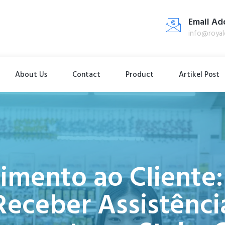
Email Ad
info@royal
About Us
Contact
Product
Artikel Post
imento ao Cliente
Receber Assistênci