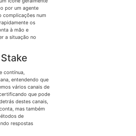
e um ícone geralmente
do por um agente
omo complicações num
 rapidamente os
onta à mão e
er a situação no
 Stake
e contínua,
emana, entendendo que
emos vários canais de
 certificando que pode
detrás destes canais,
e conta, mas também
métodos de
ando respostas