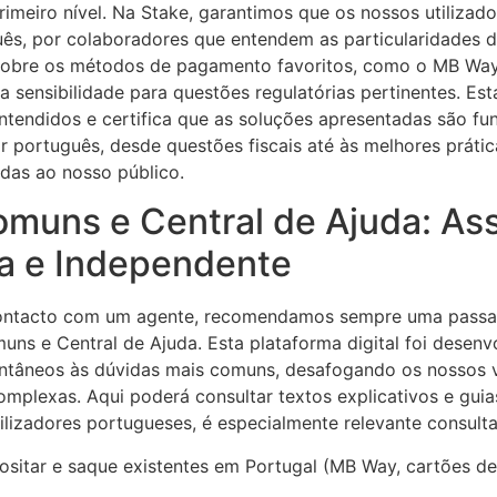
imeiro nível. Na Stake, garantimos que os nossos utilizad
uês, por colaboradores que entendem as particularidades d
obre os métodos de pagamento favoritos, como o MB Way,
 a sensibilidade para questões regulatórias pertinentes. Es
ntendidos e certifica que as soluções apresentadas são fun
r português, desde questões fiscais até às melhores práti
das ao nosso público.
muns e Central de Ajuda: Ass
a e Independente
contacto com um agente, recomendamos sempre uma passa
ns e Central de Ajuda. Esta plataforma digital foi desenv
antâneos às dúvidas mais comuns, desafogando os nossos 
omplexas. Aqui poderá consultar textos explicativos e gui
tilizadores portugueses, é especialmente relevante consult
sitar e saque existentes em Portugal (MB Way, cartões d