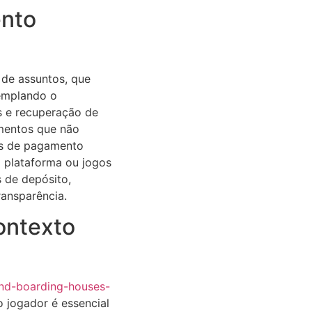
ento
 de assuntos, que
templando o
s e recuperação de
amentos que não
os de pagamento
 plataforma ou jogos
 de depósito,
ransparência.
ontexto
and-boarding-houses-
 jogador é essencial