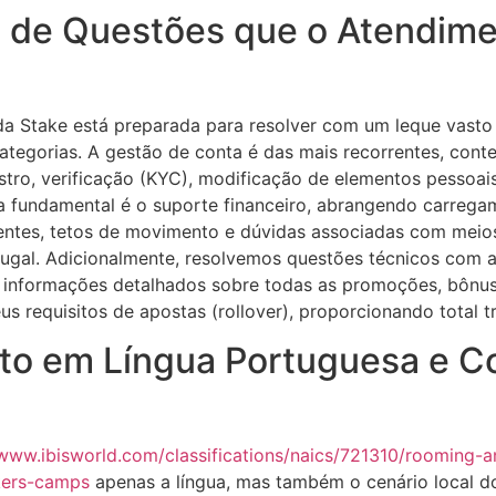
s de Questões que o Atendim
da Stake está preparada para resolver com um leque vasto
categorias. A gestão de conta é das mais recorrentes, con
stro, verificação (KYC), modificação de elementos pessoai
a fundamental é o suporte financeiro, abrangendo carreg
entes, tetos de movimento e dúvidas associadas com mei
ugal. Adicionalmente, resolvemos questões técnicos com a
s informações detalhados sobre todas as promoções, bônus
eus requisitos de apostas (rollover), proporcionando total t
to em Língua Portuguesa e C
/www.ibisworld.com/classifications/naics/721310/rooming-
kers-camps
apenas a língua, mas também o cenário local do