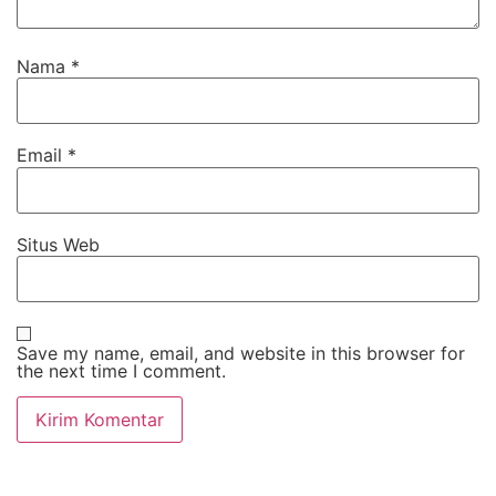
Nama
*
Email
*
Situs Web
Save my name, email, and website in this browser for
the next time I comment.