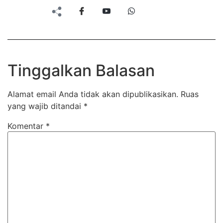
Tinggalkan Balasan
Alamat email Anda tidak akan dipublikasikan.
Ruas
yang wajib ditandai
*
Komentar
*