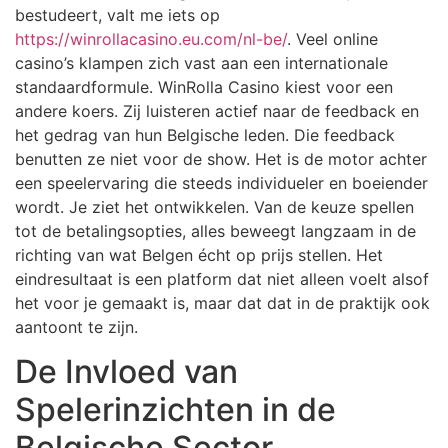
bestudeert, valt me iets op
https://winrollacasino.eu.com/nl-be/
. Veel online
casino’s klampen zich vast aan een internationale
standaardformule. WinRolla Casino kiest voor een
andere koers. Zij luisteren actief naar de feedback en
het gedrag van hun Belgische leden. Die feedback
benutten ze niet voor de show. Het is de motor achter
een speelervaring die steeds individueler en boeiender
wordt. Je ziet het ontwikkelen. Van de keuze spellen
tot de betalingsopties, alles beweegt langzaam in de
richting van wat Belgen écht op prijs stellen. Het
eindresultaat is een platform dat niet alleen voelt alsof
het voor je gemaakt is, maar dat dat in de praktijk ook
aantoont te zijn.
De Invloed van
Spelerinzichten in de
Belgische Sector