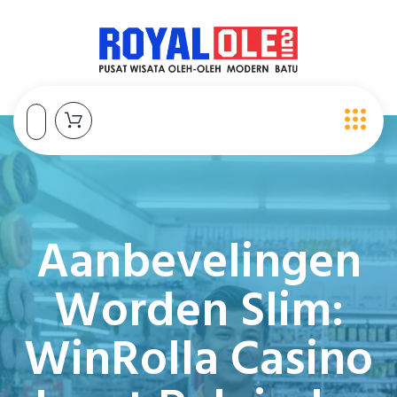
Aanbevelingen
Worden Slim:
WinRolla Casino