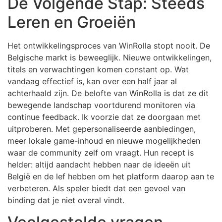
De Volgende Stap: Steeds
Leren en Groeiën
Het ontwikkelingsproces van WinRolla stopt nooit. De
Belgische markt is beweeglijk. Nieuwe ontwikkelingen,
titels en verwachtingen komen constant op. Wat
vandaag effectief is, kan over een half jaar al
achterhaald zijn. De belofte van WinRolla is dat ze dit
bewegende landschap voortdurend monitoren via
continue feedback. Ik voorzie dat ze doorgaan met
uitproberen. Met gepersonaliseerde aanbiedingen,
meer lokale game-inhoud en nieuwe mogelijkheden
waar de community zelf om vraagt. Hun recept is
helder: altijd aandacht hebben naar de ideeën uit
België en de lef hebben om het platform daarop aan te
verbeteren. Als speler biedt dat een gevoel van
binding dat je niet overal vindt.