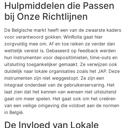
Hulpmiddelen die Passen
bij Onze Richtlijnen
De Belgische markt heeft een van de zwaarste kaders
voor verantwoord gokken. WinRolla gaat hier
zorgvuldig mee om. Af en toe reiken ze verder dan
wettelijk vereist is. Gebaseerd op feedback werden
hun instrumenten voor depositlimieten, time-outs en
uitsluiting toegankelijker gemaakt. Ze verwijzen ook
duidelijk naar lokale organisaties zoals het JAP. Deze
instrumenten zijn niet weggestopt. Ze zijn een
integraal onderdeel van de gebruikerservaring. Het
laat zien dat het kennen van wensen niet uitsluitend
gaat om meer spelen. Het gaat ook om het creëren
van een veilige omgeving die voldoet aan de normen
in België.
De Invloed van Lokale