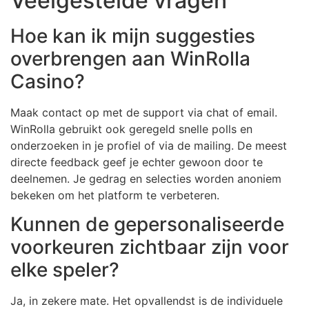
Veelgestelde vragen
Hoe kan ik mijn suggesties
overbrengen aan WinRolla
Casino?
Maak contact op met de support via chat of email.
WinRolla gebruikt ook geregeld snelle polls en
onderzoeken in je profiel of via de mailing. De meest
directe feedback geef je echter gewoon door te
deelnemen. Je gedrag en selecties worden anoniem
bekeken om het platform te verbeteren.
Kunnen de gepersonaliseerde
voorkeuren zichtbaar zijn voor
elke speler?
Ja, in zekere mate. Het opvallendst is de individuele