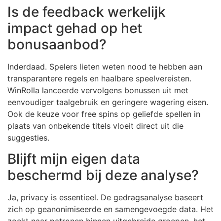
Is de feedback werkelijk
impact gehad op het
bonusaanbod?
Inderdaad. Spelers lieten weten nood te hebben aan
transparantere regels en haalbare speelvereisten.
WinRolla lanceerde vervolgens bonussen uit met
eenvoudiger taalgebruik en geringere wagering eisen.
Ook de keuze voor free spins op geliefde spellen in
plaats van onbekende titels vloeit direct uit die
suggesties.
Blijft mijn eigen data
beschermd bij deze analyse?
Ja, privacy is essentieel. De gedragsanalyse baseert
zich op geanonimiseerde en samengevoegde data. Het
zoekt naar patronen binnen uitgebreide groepen, het