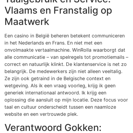
Vlaams en Franstalig op
Maatwerk
Een casino in België beheren betekent communiceren
in het Nederlands en Frans. En niet met een
onvolmaakte vertaalmachine. WinRolla waarborgt dat
alle communicatie – van spelregels tot promotiemails –
correct en natuurlijk klinkt. De klantenservice is net zo
belangrijk. De medewerkers zijn niet alleen veeltalig.
Ze zijn ook getraind in de Belgische context en
wetgeving. Als ik een vraag voorleg, krijg ik geen
generiek internationaal antwoord. Ik krijg een
oplossing die aansluit op mijn locatie. Deze focus voor
taal en cultuur onderscheidt tussen een naamloze
website en een vertrouwde plek.
Verantwoord Gokken: