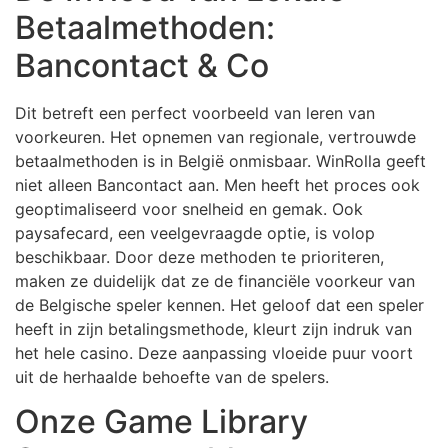
Betaalmethoden:
Bancontact & Co
Dit betreft een perfect voorbeeld van leren van
voorkeuren. Het opnemen van regionale, vertrouwde
betaalmethoden is in België onmisbaar. WinRolla geeft
niet alleen Bancontact aan. Men heeft het proces ook
geoptimaliseerd voor snelheid en gemak. Ook
paysafecard, een veelgevraagde optie, is volop
beschikbaar. Door deze methoden te prioriteren,
maken ze duidelijk dat ze de financiële voorkeur van
de Belgische speler kennen. Het geloof dat een speler
heeft in zijn betalingsmethode, kleurt zijn indruk van
het hele casino. Deze aanpassing vloeide puur voort
uit de herhaalde behoefte van de spelers.
Onze Game Library