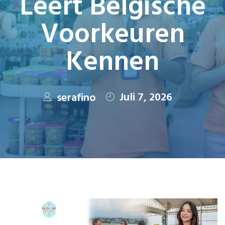
Leert Belgische
Voorkeuren
Kennen
Juli 7, 2026
serafino