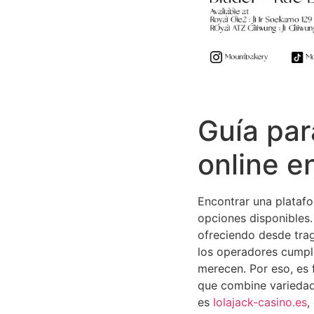
Guía par
online e
Encontrar una platafo
opciones disponibles.
ofreciendo desde tra
los operadores cumple
merecen. Por eso, es 
que combine variedad 
es
lolajack-casino.es
,