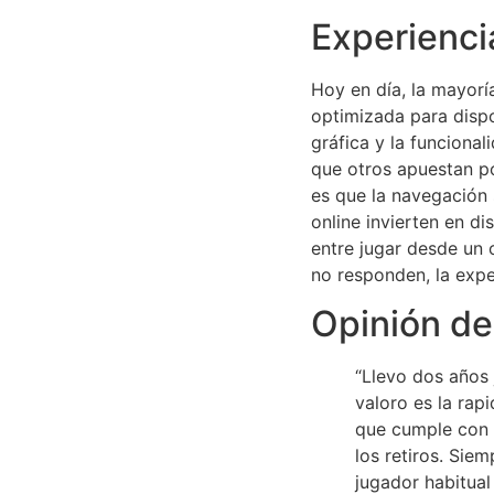
Experienci
Hoy en día, la mayor
optimizada para dispo
gráfica y la funciona
que otros apuestan p
es que la navegación 
online invierten en d
entre jugar desde un 
no responden, la expe
Opinión de
“Llevo dos años
valoro es la rap
que cumple con 
los retiros. Sie
jugador habitual