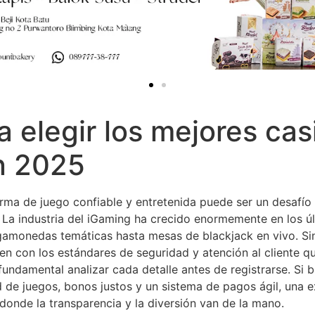
a elegir los mejores cas
n 2025
rma de juego confiable y entretenida puede ser un desafío
 La industria del iGaming ha crecido enormemente en los ú
gamonedas temáticas hasta mesas de blackjack en vivo. S
n con los estándares de seguridad y atención al cliente q
fundamental analizar cada detalle antes de registrarse. Si 
de juegos, bonos justos y un sistema de pagos ágil, una ex
 donde la transparencia y la diversión van de la mano.