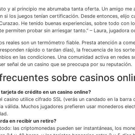
sto y al principio me abrumaba tanta oferta. Un amigo me 
en si los juegos tenían certificación. Desde entonces, elijo 
Curazao. He tenido buenas experiencias, sobre todo con l
 te permiten probar sin arriesgar tanto.” – Laura, jugadora o
os reales son un termómetro fiable. Presta atención a come
i responden rápido o tardan días), la frecuencia de los sort
bios en las condiciones. Una comunidad activa en redes so
ser señal de un casino que se preocupa por su reputación.
frecuentes sobre casinos onl
tarjeta de crédito en un casino online?
el casino utilice cifrado SSL (verás un candado en la barra 
ia válida. Muchos jugadores prefieren usar monederos elec
dad.
da en recibir un retiro?
odo: las criptomonedas pueden ser instantáneas, los mone