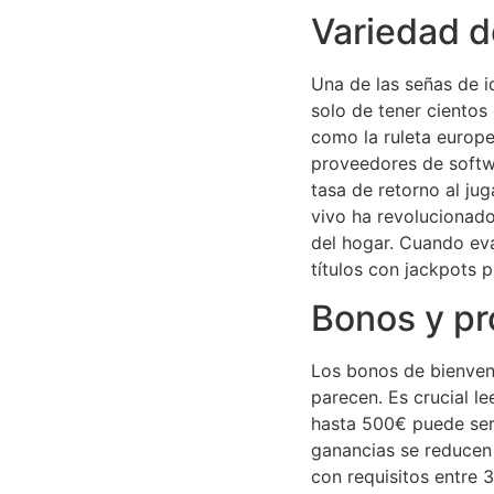
Variedad d
Una de las señas de i
solo de tener cientos
como la ruleta europe
proveedores de softw
tasa de retorno al ju
vivo ha revolucionado
del hogar. Cuando eva
títulos con jackpots 
Bonos y pr
Los bonos de bienven
parecen. Es crucial le
hasta 500€ puede ser m
ganancias se reducen 
con requisitos entre 