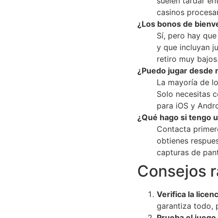
suelen tardar en
casinos procesan
¿Los bonos de bienve
Sí, pero hay que
y que incluyan j
retiro muy bajos
¿Puedo jugar desde m
La mayoría de l
Solo necesitas c
para iOS y Andro
¿Qué hago si tengo 
Contacta primero
obtienes respues
capturas de pan
Consejos r
Verifica la licenc
garantiza todo, p
Prueba el juego 