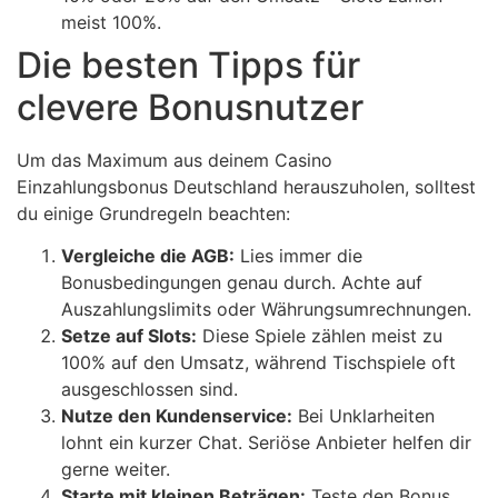
meist 100%.
Die besten Tipps für
clevere Bonusnutzer
Um das Maximum aus deinem Casino
Einzahlungsbonus Deutschland herauszuholen, solltest
du einige Grundregeln beachten:
Vergleiche die AGB:
Lies immer die
Bonusbedingungen genau durch. Achte auf
Auszahlungslimits oder Währungsumrechnungen.
Setze auf Slots:
Diese Spiele zählen meist zu
100% auf den Umsatz, während Tischspiele oft
ausgeschlossen sind.
Nutze den Kundenservice:
Bei Unklarheiten
lohnt ein kurzer Chat. Seriöse Anbieter helfen dir
gerne weiter.
Starte mit kleinen Beträgen:
Teste den Bonus