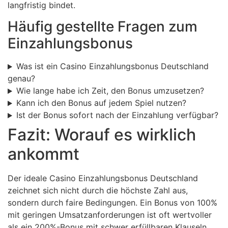
langfristig bindet.
Häufig gestellte Fragen zum
Einzahlungsbonus
Was ist ein Casino Einzahlungsbonus Deutschland
genau?
Wie lange habe ich Zeit, den Bonus umzusetzen?
Kann ich den Bonus auf jedem Spiel nutzen?
Ist der Bonus sofort nach der Einzahlung verfügbar?
Fazit: Worauf es wirklich
ankommt
Der ideale Casino Einzahlungsbonus Deutschland
zeichnet sich nicht durch die höchste Zahl aus,
sondern durch faire Bedingungen. Ein Bonus von 100%
mit geringen Umsatzanforderungen ist oft wertvoller
als ein 200%-Bonus mit schwer erfüllbaren Klauseln.